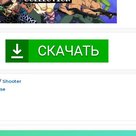
/
Shooter
pse