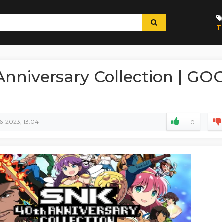
T
nniversary Collection | GO
6-2023, 13:04
0