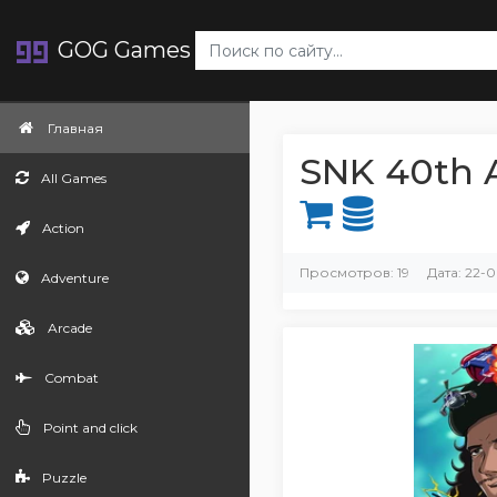
GOG Games
Главная
SNK 40th A
All Games
Action
Просмотров: 19
Дата: 22-0
Adventure
Arcade
Combat
Point and click
Puzzle