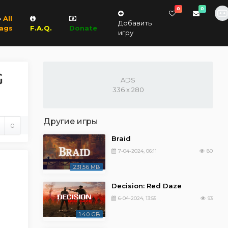
0
0
All
Добавить
ags
F.A.Q.
Donate
игру
G
ADS
336 x 280
Другие игры
0
Braid
7-04-2024, 06:11
80
231.56 MB
Decision: Red Daze
6-04-2024, 13:55
93
1.40 GB