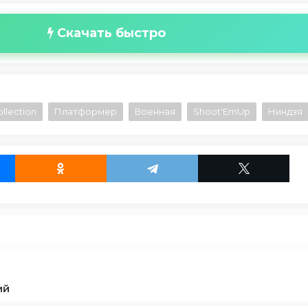
Скачать быстро
llection
Платформер
Военная
Shoot'EmUp
Ниндзя
ий