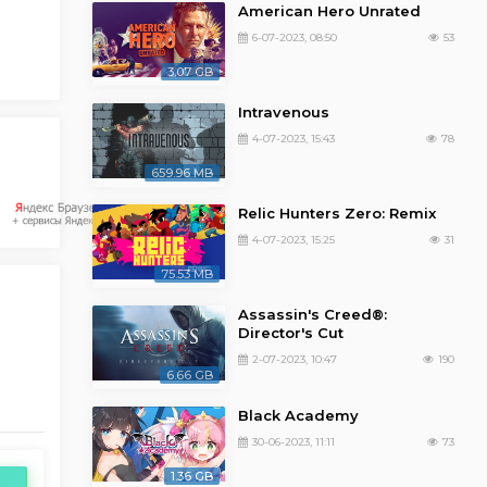
American Hero Unrated
6-07-2023, 08:50
53
3.07 GB
Intravenous
4-07-2023, 15:43
78
659.96 MB
Relic Hunters Zero: Remix
4-07-2023, 15:25
31
75.53 MB
Assassin's Creed®:
Director's Cut
2-07-2023, 10:47
190
6.66 GB
Black Academy
30-06-2023, 11:11
73
1.36 GB