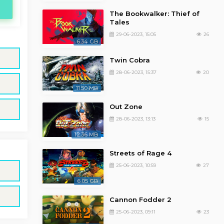
The Bookwalker: Thief of
Tales
29-06-2023, 15:05
26
6.34 GB
Twin Cobra
28-06-2023, 15:37
20
11.50 MB
Out Zone
28-06-2023, 13:13
15
12.36 MB
Streets of Rage 4
25-06-2023, 10:59
27
6.05 GB
Cannon Fodder 2
25-06-2023, 09:11
23