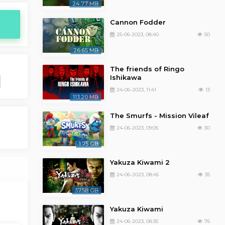
24.77 MB
Cannon Fodder
25-06-2023, 08:40
50
26.65 MB
The friends of Ringo
Ishikawa
24-06-2023, 11:41
13
113.20 MB
The Smurfs - Mission Vileaf
24-06-2023, 09:05
30
1.75 GB
Yakuza Kiwami 2
24-06-2023, 08:45
35
37.58 GB
Yakuza Kiwami
24-06-2023, 08:35
76