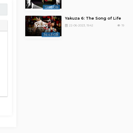
17.98 GB
Yakuza 6: The Song of Life
22-06-2023, 19:42
19
34.43 GB