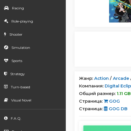
Racing
Role-playing
Shooter
Simulation
Sports
Strategy
Жанр:
Action
/
Arcade
Компания:
Digital Ecli
Turn-based
Общий размер:
1.11 GB
Visual Novel
Страница:
GOG
Страница:
GOG DB
F.A.Q.