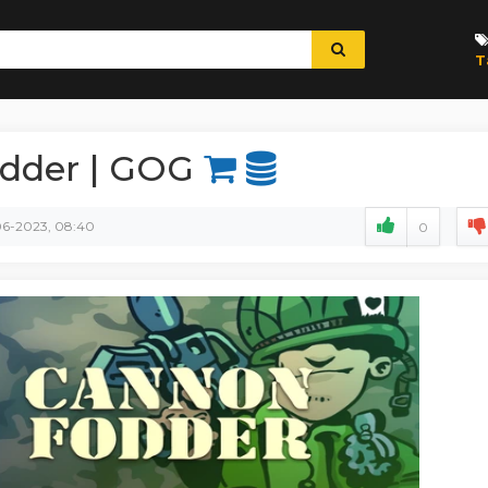
T
dder | GOG
06-2023, 08:40
0