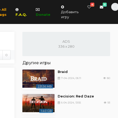
0
0
All
Добавить
ags
F.A.Q.
Donate
игру
ADS
336 x 280
0
Другие игры
Braid
7-04-2024, 06:11
80
231.56 MB
Decision: Red Daze
6-04-2024, 13:55
93
1.40 GB