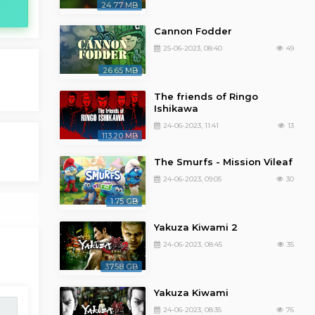
24.77 MB
Cannon Fodder
25-06-2023, 08:40
49
26.65 MB
The friends of Ringo
Ishikawa
24-06-2023, 11:41
13
113.20 MB
The Smurfs - Mission Vileaf
24-06-2023, 09:05
30
1.75 GB
Yakuza Kiwami 2
24-06-2023, 08:45
35
37.58 GB
Yakuza Kiwami
24-06-2023, 08:35
76