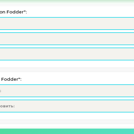
n Fodder":
 Fodder":
:
новить: