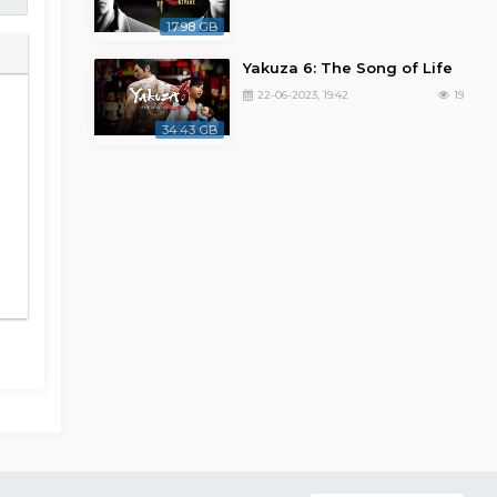
17.98 GB
Yakuza 6: The Song of Life
22-06-2023, 19:42
19
34.43 GB