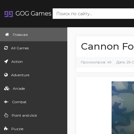
GOG Games
Главная
Cannon Fo
All Games
Action
Просмотров: 49
Дата: 25-
Adventure
Arcade
Combat
Point and click
Puzzle