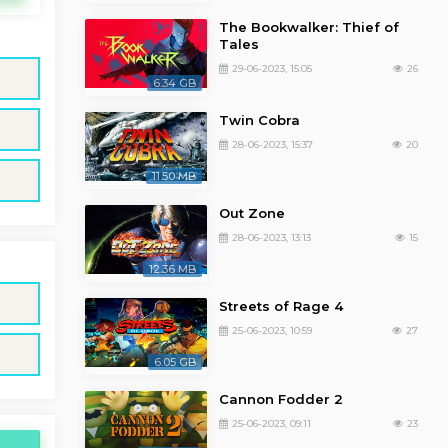
The Bookwalker: Thief of
Tales
29-06-2023, 15:05
26
6.34 GB
Twin Cobra
28-06-2023, 15:37
20
11.50 MB
Out Zone
28-06-2023, 13:13
15
12.36 MB
Streets of Rage 4
25-06-2023, 10:59
27
6.05 GB
Cannon Fodder 2
25-06-2023, 09:11
23