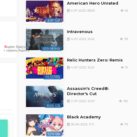
American Hero Unrated
6-07-2023, 08:50
53
3.07 GB
Intravenous
4-07-2023, 15:43
78
659.96 MB
Relic Hunters Zero: Remix
4-07-2023, 15:25
31
75.53 MB
Assassin's Creed®:
Director's Cut
2-07-2023, 10:47
190
6.66 GB
Black Academy
30-06-2023, 11:11
73
1.36 GB