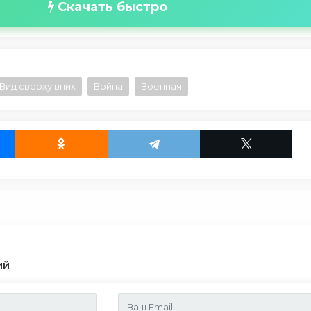
Скачать быстро
Вид сверху вних
Война
Военная
ий