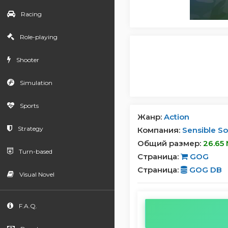
Racing
Role-playing
Shooter
Simulation
Sports
Жанр:
Action
Strategy
Компания:
Sensible S
Общий размер:
26.65
Turn-based
Страница:
GOG
Страница:
GOG DB
Visual Novel
F.A.Q.